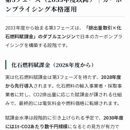
ンプライシング本格運用
2033年度から始まる第3フェーズは、
「排出量取引×化
石燃料賦課金」のダブルエンジン
で日本のカーボンプラ
イシングを構築する段階です。
化石燃料賦課金（2028年度から）
実は化石燃料賦課金は第3フェーズを待たず、
2028年度
から先行導入
されます。化石燃料の輸入事業者・採取事
業者に対し、CO2排出量に応じた賦課金が課される仕組
みで、最終的には電気料金や燃料価格に転嫁されます。
賦課金水準は段階的に引き上げられる予定で、
2030年度
には1t-CO2あたり数千円規模
になるとの見方が有力で