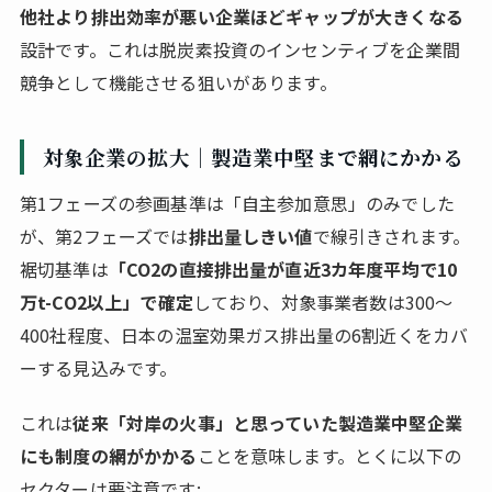
他社より排出効率が悪い企業ほどギャップが大きくなる
設計です。これは脱炭素投資のインセンティブを企業間
競争として機能させる狙いがあります。
対象企業の拡大｜製造業中堅まで網にかかる
第1フェーズの参画基準は「自主参加意思」のみでした
が、第2フェーズでは
排出量しきい値
で線引きされます。
裾切基準は
「CO2の直接排出量が直近3カ年度平均で10
万t-CO2以上」で確定
しており、対象事業者数は300〜
400社程度、日本の温室効果ガス排出量の6割近くをカバ
ーする見込みです。
これは
従来「対岸の火事」と思っていた製造業中堅企業
にも制度の網がかかる
ことを意味します。とくに以下の
セクターは要注意です: