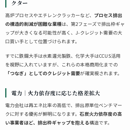
クター
高炉プロセスやエチレンクラッカーなど、
プロセス排出
の構造的削減が困難な業種
は、第2フェーズで排出枠ギャ
ップが大きくなる可能性が高く、J-クレジット需要の大
口買い手として位置づけられます。
すでに鉄鋼大手は水素還元製鉄、化学大手はCCUS活用
を視野に入れていますが、これらの本格商用化までの
「つなぎ」としてのクレジット需要
が確実視されます。
電力｜火力依存度に応じた格差拡大
電力会社は再エネ比率の高低で、排出原単位ベンチマー
クに対する優劣が鮮明になります。
石炭火力依存度の高
い事業者ほど、排出枠ギャップを抱える
構造です。