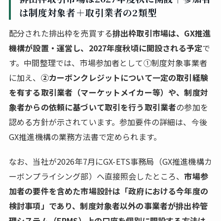
は制度対象者＋取引業者の2類型
配分された排出枠を売買する
排出枠取引市場は、GX推進
機構が設置・運営し、2027年度秋頃に開設される予定
で
す。中間整理では、市場参加者として①制度対象事業者
に加え、
②カーボンクレジットについて一定の取引経験
を有する取引業者（マーケットメイカー等）や、制度対
象者からの依頼に基づいて取引を行う取引業者
の参加を
認める方針が示されています。参加要件の詳細は、今後
GX推進機構の業務方法書で定められます。
なお、当社が2026年7月にGX-ETS事務局（GX推進機構カ
ーボンプライシング部）へ直接照会したところ、
市場参
加者の要件を含めた市場設計は「政府における今年度の
検討事項」であり、制度対象者以外の事業者が排出枠管
理システム（ERMS）上の口座を個別に開設する方法は