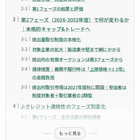
第1フェーズの結果と評価
第2フェーズ（2026-2032年度）で何が変わるか
｜本格的キャップ&トレードへ
排出量取引制度の本格化
対象企業の拡大｜製造業中堅まで網にかかる
排出枠の有償オークションは第3フェーズから
規律措置｜義務不履行時は「上限価格×1.1倍」
の金銭負担
排出枠取引市場は2027年度秋に開設｜参加者は
制度対象者＋取引業者の2類型
J-クレジット適格性のフェーズ別変化
第1フェーズ｜全方法論が原則適格
もっと見る