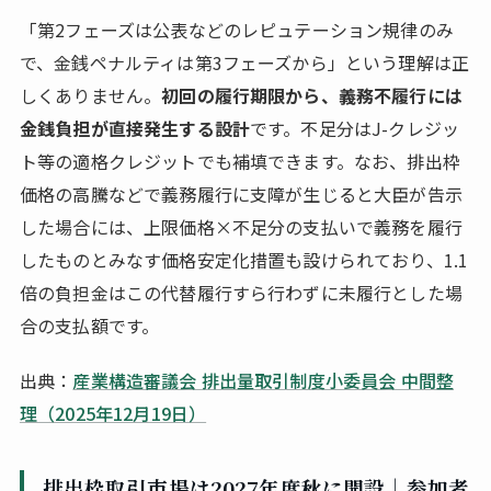
「第2フェーズは公表などのレピュテーション規律のみ
で、金銭ペナルティは第3フェーズから」という理解は正
しくありません。
初回の履行期限から、義務不履行には
金銭負担が直接発生する設計
です。不足分はJ-クレジッ
ト等の適格クレジットでも補填できます。なお、排出枠
価格の高騰などで義務履行に支障が生じると大臣が告示
した場合には、上限価格×不足分の支払いで義務を履行
したものとみなす価格安定化措置も設けられており、1.1
倍の負担金はこの代替履行すら行わずに未履行とした場
合の支払額です。
出典：
産業構造審議会 排出量取引制度小委員会 中間整
理（2025年12月19日）
排出枠取引市場は2027年度秋に開設｜参加者