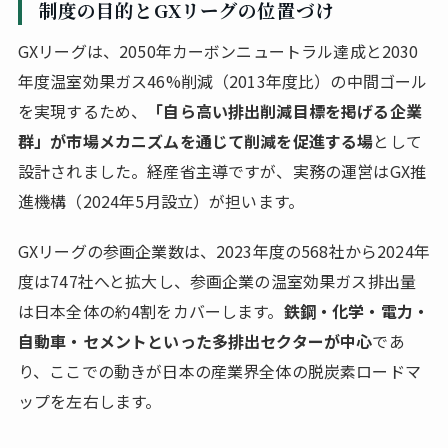
制度の目的とGXリーグの位置づけ
GXリーグは、2050年カーボンニュートラル達成と2030
年度温室効果ガス46%削減（2013年度比）の中間ゴール
を実現するため、
「自ら高い排出削減目標を掲げる企業
群」が市場メカニズムを通じて削減を促進する場
として
設計されました。経産省主導ですが、実務の運営はGX推
進機構（2024年5月設立）が担います。
GXリーグの参画企業数は、2023年度の568社から2024年
度は747社へと拡大し、参画企業の温室効果ガス排出量
は日本全体の約4割をカバーします。
鉄鋼・化学・電力・
自動車・セメントといった多排出セクターが中心
であ
り、ここでの動きが日本の産業界全体の脱炭素ロードマ
ップを左右します。