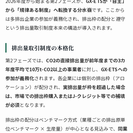
2026年度から始まる第2フェーズが、
GX-ETSが「自主」
から「規律ある制度」へ転換する分水嶺
です。ここから
は多排出企業の参加が義務化され、排出枠の配分と遵守
という排出量取引制度本来の構造が導入されます。
排出量取引制度の本格化
第2フェーズでは、
CO2の直接排出量が前年度までの3カ
年度平均で10万t-CO2以上の事業者
に対し、
GX-ETSへの
参加が義務化
されます。各企業には個別の排出枠（アロ
ケーション）が配分され、
実排出量が枠を超過した場合
は、市場での排出枠購入またはJ-クレジット等での補填
が必須
となります。
排出枠の配分はベンチマーク方式（業種ごとの排出原単
位ベンチマーク × 生産量）が中心となる見込みで、
同業