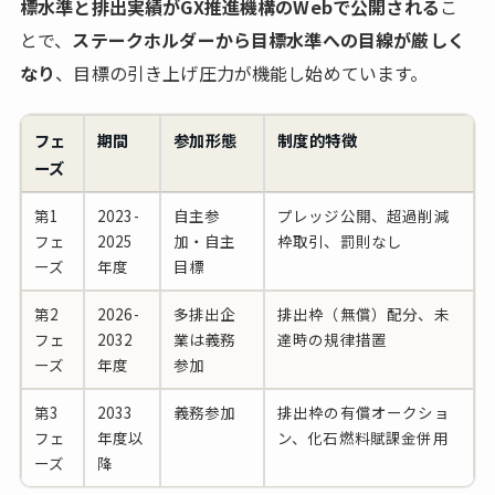
標水準と排出実績がGX推進機構のWebで公開される
こ
とで、
ステークホルダーから目標水準への目線が厳しく
なり
、目標の引き上げ圧力が機能し始めています。
フェ
期間
参加形態
制度的特徴
ーズ
第1
2023-
自主参
プレッジ公開、超過削減
フェ
2025
加・自主
枠取引、罰則なし
ーズ
年度
目標
第2
2026-
多排出企
排出枠（無償）配分、未
フェ
2032
業は義務
達時の規律措置
ーズ
年度
参加
第3
2033
義務参加
排出枠の有償オークショ
フェ
年度以
ン、化石燃料賦課金併用
ーズ
降