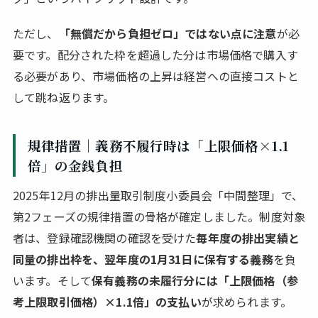
ただし、
「無償だから負担ゼロ」ではない点に注意
が必
要です。配分された枠を超過した分は市場価格で購入す
る必要があり、市場価格の上昇は経営への直接コストと
して跳ね返ります。
規律措置｜義務不履行時は「上限価格×1.1
倍」の金銭負担
2025年12月の排出量取引制度小委員会「中間整理」で、
第2フェーズの規律措置の骨格が確定しました。制度対象
者は、登録確認機関の確認を受けた
毎年度の排出実績と
同量の排出枠を、翌年度の1月31日に保有する義務
を負
います。そして
保有義務の未履行分には「上限価格（参
考上限取引価格）×1.1倍」の支払い
が求められます。