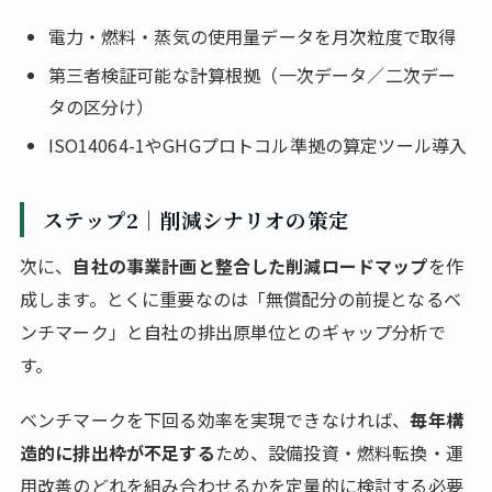
電力・燃料・蒸気の使用量データを月次粒度で取得
第三者検証可能な計算根拠（一次データ／二次デー
タの区分け）
ISO14064-1やGHGプロトコル準拠の算定ツール導入
ステップ2｜削減シナリオの策定
次に、
自社の事業計画と整合した削減ロードマップ
を作
成します。とくに重要なのは「無償配分の前提となるベ
ンチマーク」と自社の排出原単位とのギャップ分析で
す。
ベンチマークを下回る効率を実現できなければ、
毎年構
造的に排出枠が不足する
ため、設備投資・燃料転換・運
用改善のどれを組み合わせるかを定量的に検討する必要