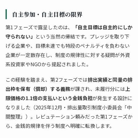
自主参加・自主目標の限界
第1フェーズで露呈したのは、
「自主目標は自主的にしか
守られない」
という当然の帰結です。プレッジを取り下
げる企業や、目標未達でも特段のペナルティを負わない
企業が一定数存在し、制度の規律性に対する疑問が外資
系投資家やNGOから提起されました。
この経験を踏まえ、第2フェーズでは
排出実績と同量の排
出枠を保有（償却）する義務
が課され、未履行分には
上
限価格の1.1倍の支払いという金銭負担
が発生する設計に
なりました（2025年12月・排出量取引制度小委員会「中
間整理」）。レピュテーション頼みだった第1フェーズか
ら、金銭的規律を伴う制度へ明確に転換します。